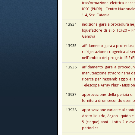
trasformazione elettrica nece
ICSC (PNRR) – Centro Nazional
1.4, Sez. Catania
13934
indizione gara a procedura ne
liquefattore di elio TCF20 – P
Genova
13935
affidamento gara a procedura 
refrigerazione criogenica al se
nell’ambito del progetto IRIS
13936
affidamento gara a procedura
manutenzione straordinaria dell
ricerca per l’assemblaggio e 
Telescope Array Plus” - Mission
13937
approvazione della perizia di m
fornitura di un secondo esemp
13938
approvazione variante al contrat
Azoto liquido, Argon liquido e 
5 (cinque) anni - Lotto 2 e av
periodica