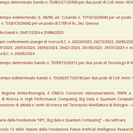
tempo determinato bando n. TD/BO/C7/25993 per due posti di Coll. Amm. VII liv
tempo indeterminato (L. 68/99, art. 1) bando n. TI/TS/C6/26040 per un posto 
o n. TI/GE/C6/26042 per un posto di CTER VI liv., Sez. Genova
udio bandi n. 26417/2024 e 25986/2023
per conferimento assegni di ricerca B.C. n. 26226/2023, 26273/2023, 26265/202
97/2023, 26353/2024, 26358/2024, 26421/2024, 26106/2023, 26107/2023 e n
a B.C. n. 26365/2024
tempo determinato bando n. TD/FE/T3/26312 per due posti di Tecnologo III liv
tempo indeterminato bando n. TI/LNGS/C7/26180 per due posti di Coll. Amm. V
Regione Emilia-Romagna, il CINECA Consorzio Interuniversitario, l’INFN e 
 di Ricerca in High Performance Computing, Big Data e Quantum Computi
zzazione di attività e centri di ricerca nel Tecnopolo Manifattura di Bologna – 
arie della Fondazione “HPC, Big data e Quantum Computing” – da ratificare
icolo 12 dello Statuto della Fondazione Future Artificial Intelligence Research