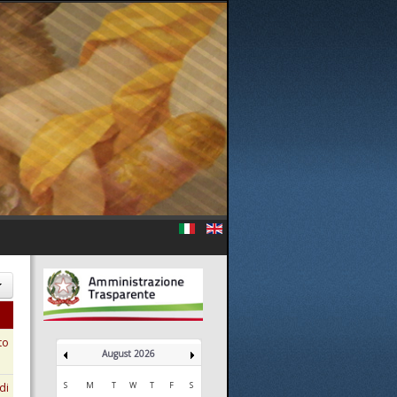
to
August 2026
S
M
T
W
T
F
S
di