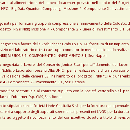
ssaria all’alimentazione del nuovo datacenter previsto nell’ambito del Proget
e HPC - Big Data Quantum Computing - Missione 4 - Componente 2 - Investimen
goziata per fornitura gruppo di compressione e rinnovamento della ColdBox d
rogetto IRIS (PNRR) Missione 4 - Componente 2 - Linea di investimento 3.1, Se
negoziata a favore della Vorbuchner GmbH & Co. KG fornitura di un impianto 
rvizio del laboratorio di test cavi superconduttori in media tensione da realizza
 (PNRR) MISSIONE 4 - COMPONENTE 2 INVESTIMENTO 3.1, Sez. Napoli
 negoziata a favore del Consorzio Jonico Scarl per affidamento dei lavori 
’Edificio Laboratori pesanti DIEEIUNICT per la realizzazione di un laboratorio 
la validazione delle camere LST nell'ambito del progetto PNRR “CTA+: Cherenk
e 4 - Componente 2 - Investimento 3.1 , Sez. Catania
odifica contrattuale al contratto stipulato con la Società Vettorello S.r.l. per 
lare di Enfourner Esp. CMS, Sez. Roma
to stipulato con la Società Linde Gas Italia S.r.l., per la fornitura quinquennale 
servizi a supporto degli apparati sperimentali presenti nei LNGS, per la durata 
ente ad oggetto il riconoscimento del corrispettivo dovuto a titolo di revisio