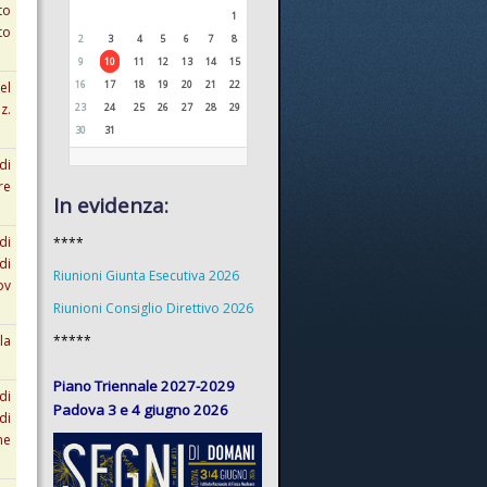
to
1
to
2
3
4
5
6
7
8
9
10
11
12
13
14
15
16
17
18
19
20
21
22
el
z.
23
24
25
26
27
28
29
30
31
di
re
In evidenza:
di
****
di
Riunioni Giunta Esecutiva 2026
ov
Riunioni Consiglio Direttivo 2026
la
*****
Piano Triennale 2027-2029
di
Padova 3 e 4 giugno 2026
di
ne