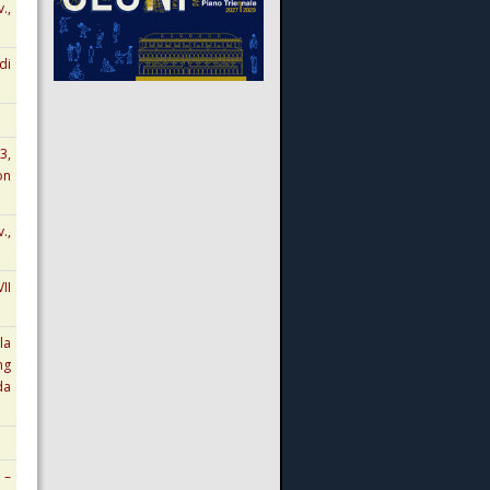
.,
di
3,
on
.,
II
la
ng
da
 –