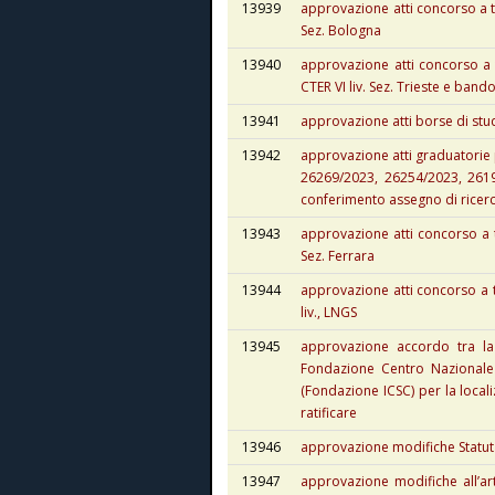
13939
approvazione atti concorso a 
Sez. Bologna
13940
approvazione atti concorso a 
CTER VI liv. Sez. Trieste e band
13941
approvazione atti borse di st
13942
approvazione atti graduatorie 
26269/2023, 26254/2023, 261
conferimento assegno di ricerc
13943
approvazione atti concorso a 
Sez. Ferrara
13944
approvazione atti concorso a 
liv., LNGS
13945
approvazione accordo tra la 
Fondazione Centro Nazionale
(Fondazione ICSC) per la locali
ratificare
13946
approvazione modifiche Statut
13947
approvazione modifiche all’art