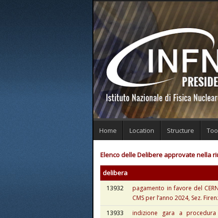
Home
Location
Structure
Too
Elenco delle Delibere approvate nella r
delibera
13932
pagamento in favore del CERN
CMS per l’anno 2024, Sez. Fire
13933
indizione gara a procedura 