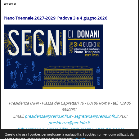
*****
Piano Triennale 2027-2029 Padova 3 e 4 giugno 2026
Presidenza INFN - Piazza dei Caprettari 70 - 00186 Roma -
tel. +39 06
6840031
Email:
presidenza@presid.infn.it
-
segreteria@presid.infn.it
PEC:
presidenza@pec.infn.it
Dichiarazione di Accessibilità
-
Web master
-
Web developer
Questo sito usa i cookies per migliorare la navigabilità. I cookies non vengono utilizzati, dai
gestori del sito, come strumento di tracciamento.
Più info