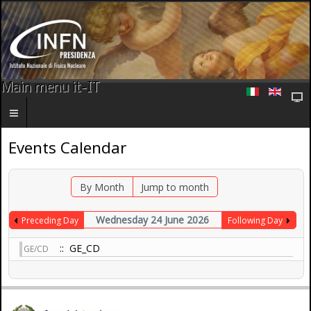
Main menu it-IT
Events Calendar
By Month
Jump to month
Wednesday 24 June 2026
Preceding Day
Following Day
:: GE_CD
GE/CD