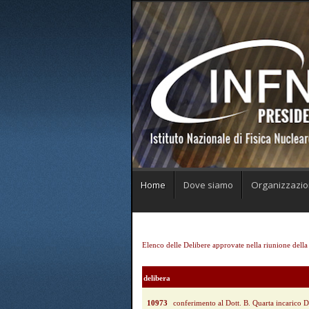
Home
Dove siamo
Organizzazi
Elenco delle Delibere approvate nella riunione dell
delibera
10973
conferimento al Dott. B. Quarta incarico 