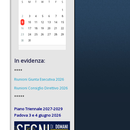
S
M
T
W
T
F
S
1
2
3
4
5
6
7
8
9
10
11
12
13
14
15
16
17
18
19
20
21
22
23
24
25
26
27
28
29
30
31
In evidenza:
****
Riunioni Giunta Esecutiva 2026
Riunioni Consiglio Direttivo 2026
*****
Piano Triennale 2027-2029
Padova 3 e 4 giugno 2026