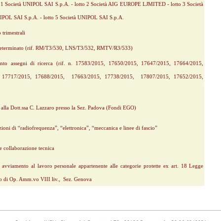
 lotto 1 Società UNIPOL SAI S.p.A. - lotto 2 Società AIG EUROPE LJMITED - lotto 3 Società
POL SAI S.p.A. - lotto 5 Società UNIPOL SAI S.p.A.
 trimestrali
o determinato (rif. RM/T3/530, LNS/T3/532, RMTV/R3/533)
ento assegni di ricerca (rif. n. 17583/2015, 17650/2015, 17647/2015, 17664/2015,
, 17717/2015, 17688/2015, 17663/2015, 17738/2015, 17807/2015, 17652/2015,
a alla Dott.ssa C. Lazzaro presso la Sez. Padova (Fondi EGO)
izioni di “radiofrequenza”, “elettronica”, “meccanica e linee di fascio”
a e collaborazione tecnica
r avviamento al lavoro personale appartenente alle categorie protette ex art. 18 Legge
o di Op. Amm.vo VIII liv., Sez. Genova