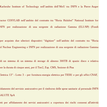
arlsruhe Institute of Technology nell’ambito dell’MoU tra INFN e la Pierre Auger
actor COSYLAB nell’ambito del contratto tra “Horia Hulubei” National Institute for
INFN per realizzazione di una sorgente di radiazione Gamma (ELI-NP) (Fondi
er acquisto due ulteriori dispositivi “digitizer” nell’ambito del contratto tra “Horia
and Nuclear Engineering e INFN per realizzazione di una sorgente di radiazione Gamma
 di un sistema di un sistema di storage di almeno 300TB di spazio disco e relativa
er la durata di cinque anni, per il Tier2, Esp. CMS, Sezione di Pisa
ettrica 13" - Lotto 3 – per fornitura energia elettrica per TIER1 e per gli uffici CNAF,
fidamento del servizio assicurativo per il rimborso delle spese sanitarie al personale INFN
BM SALUTE SpA
i per affidamento dei servizi assicurativi a copertura dei rischi connessi all'attività