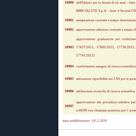
10980
dell'Istituto per la durata di tre anni -
RBM SALUTE S.p.A. - lotto 4 Società UNI
10981
assegnazione contratti a tempo determinato
10982
approvazione selezioni contratti a temp
approvazione graduatorie per conferim
10983
17657/2015, 17665/2015, 17736/2015
17741/2015)
10984
conferimento assegno di ricerca scientific
10985
attivazione reperibilità nei LNS per le pos
10986
attribuzione incarichi di ricerca scientific
approvazione atti procedura selettiva pe
10987
n.68/99 con chiamata numerica per 1 post
data pubblicazione: 24-2-2016