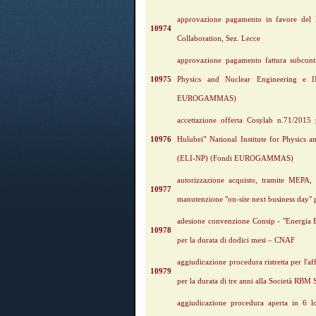
approvazione pagamento in favore del K
10974
Collaboration, Sez. Lecce
approvazione pagamento fattura subcontr
10975
Physics and Nuclear Engineering e 
EUROGAMMAS)
accettazione offerta Cosylab n.71/2015 p
10976
Hulubei” National Institute for Physics 
(ELI-NP) (Fondi EUROGAMMAS)
autorizzazione acquisto, tramite MEPA,
10977
manutenzione "on-site next business day" p
adesione convenzione Consip - "Energia El
10978
per la durata di dodici mesi – CNAF
aggiudicazione procedura ristretta per l'af
10979
per la durata di tre anni alla Società R
aggiudicazione procedura aperta in 6 lott