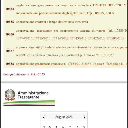
aggiudicazione gara procedura negoziata alla Società TIMOTEI OFFICINE M
10884
movimentazione parti meccaniche degli spettrometri, Esp. OPERA, LNGS
10885
approvazione contratti a tempo determinato trimestrali
approvazione graduatorie per conferimento assegni di ricerca (rif. 17359/
10886
17474/2015, 17415/2015, 17414/2015, 17543/2015, 17542/2015, 17558/2015)
approvazione atti procedura selettiva per avviamento al lavoro personale apparte
10887
n.68/99 con chiamata numerica per 1 posto di Op. Amm.vo VIII liv., LNS
10888
approvazione graduatoria concorso n. 17134/2015 per n.1 posto di Tecnologo III liv
data pubblicazione: 9-11-2015
August 2026
S
M
T
W
T
F
S