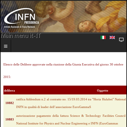
Main menu it-IT
Elenco delle Delibere approvate nella riunione della Giunta Esecutiva del giorno 30 ottobre
2015:
delibera
Oggetto
ratifica Addendum n.2 al contratto no. 15/19.03.2014 tra ”Horia Hulubei” National 
10882
INFN in qualità di leader dell’associazione EuroGammaS
autorizzazione pagamento della fattura Science & Technology Facilities Council 
10883
National Institute for Physics and Nuclear Engineering e INFN (EuroGammas