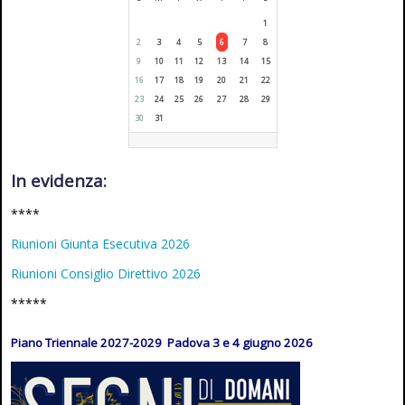
1
2
3
4
5
6
7
8
9
10
11
12
13
14
15
16
17
18
19
20
21
22
23
24
25
26
27
28
29
30
31
In evidenza:
****
Riunioni Giunta Esecutiva 2026
Riunioni Consiglio Direttivo 2026
*****
Piano Triennale 2027-2029 Padova 3 e 4 giugno 2026