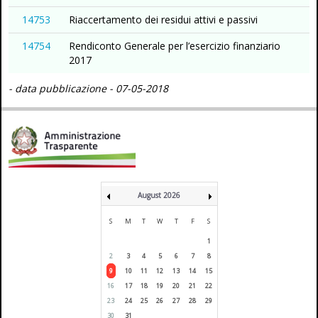
14753
Riaccertamento dei residui attivi e passivi
14754
Rendiconto Generale per l’esercizio finanziario
2017
- data pubblicazione - 07-05-2018
August 2026
S
M
T
W
T
F
S
1
2
3
4
5
6
7
8
9
10
11
12
13
14
15
16
17
18
19
20
21
22
23
24
25
26
27
28
29
30
31