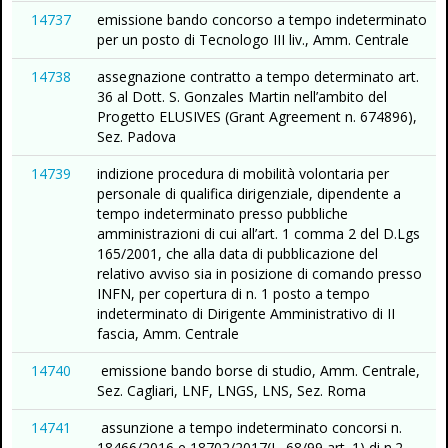
14737
emissione bando concorso a tempo indeterminato
per un posto di Tecnologo III liv., Amm. Centrale
14738
assegnazione contratto a tempo determinato art.
36 al Dott. S. Gonzales Martin nell’ambito del
Progetto ELUSIVES (Grant Agreement n. 674896),
Sez. Padova
14739
indizione procedura di mobilità volontaria per
personale di qualifica dirigenziale, dipendente a
tempo indeterminato presso pubbliche
amministrazioni di cui all’art. 1 comma 2 del D.Lgs
165/2001, che alla data di pubblicazione del
relativo avviso sia in posizione di comando presso
INFN, per copertura di n. 1 posto a tempo
indeterminato di Dirigente Amministrativo di II
fascia, Amm. Centrale
14740
emissione bando borse di studio, Amm. Centrale,
Sez. Cagliari, LNF, LNGS, LNS, Sez. Roma
14741
assunzione a tempo indeterminato concorsi n.
18466/2016 e 18702/2017(L. 68/99 art. 1) di n.2