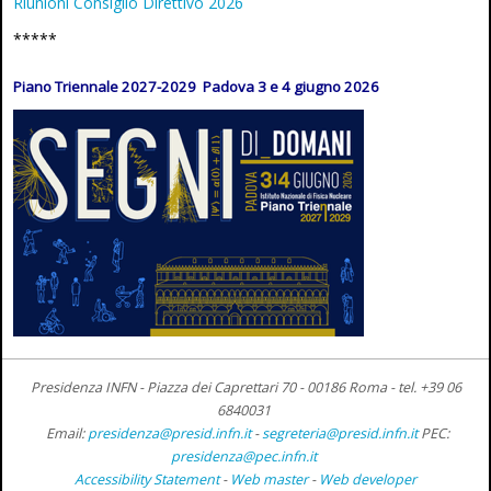
Riunioni Consiglio Direttivo 2026
*****
Piano Triennale 2027-2029 Padova 3 e 4 giugno 2026
Presidenza INFN - Piazza dei Caprettari 70 - 00186 Roma -
tel. +39 06
6840031
Email:
presidenza@presid.infn.it
-
segreteria@presid.infn.it
PEC:
presidenza@pec.infn.it
Accessibility Statement
-
Web master
-
Web developer