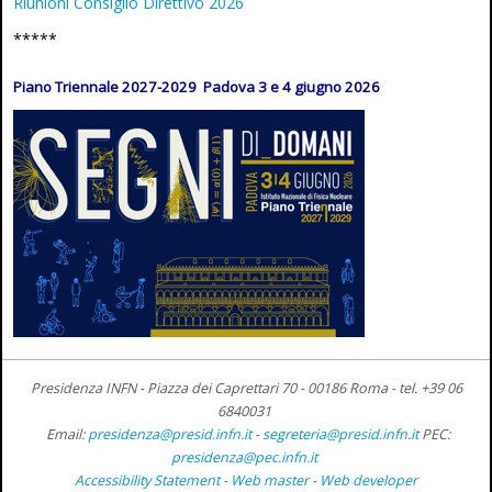
Riunioni Consiglio Direttivo 2026
*****
Piano Triennale 2027-2029 Padova 3 e 4 giugno 2026
Presidenza INFN - Piazza dei Caprettari 70 - 00186 Roma -
tel. +39 06
6840031
Email:
presidenza@presid.infn.it
-
segreteria@presid.infn.it
PEC:
presidenza@pec.infn.it
Accessibility Statement
-
Web master
-
Web developer