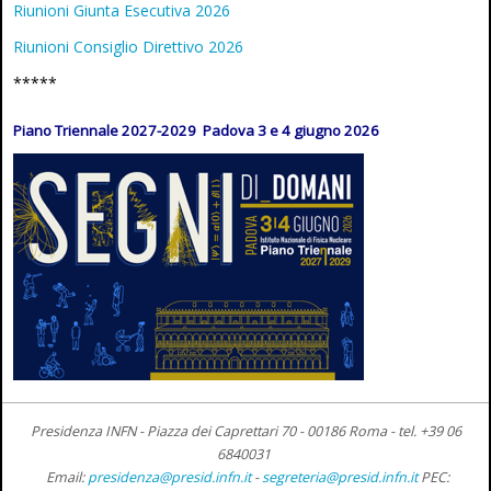
Riunioni Giunta Esecutiva 2026
Riunioni Consiglio Direttivo 2026
*****
Piano Triennale 2027-2029 Padova 3 e 4 giugno 2026
Presidenza INFN - Piazza dei Caprettari 70 - 00186 Roma -
tel. +39 06
6840031
Email:
presidenza@presid.infn.it
-
segreteria@presid.infn.it
PEC: