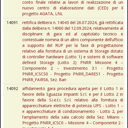
conto finale relativi ai lavori di realizzazione di un
nuovo centro di elaborazione dati (CED) per il
progetto AGATA, LNL
14091
rettifica delibera n. 14043 del 26.07.2024, già rettificata
dalla delibera n. 14060 del 12.09.2024, relativamente al
disciplinare di gara ed al capitolato tecnico e
contestuale nomina di un altro componente dell’ufficio
a supporto del RUP per la fase di progettazione
relativo alla fornitura di un sistema di Storage dotato
di controller hardware (Lotto 1) e sistemi di software
defined Storage (Lotto 2) PNRR Missione 4 –
Componente 2 – Investimento 3.1 - Progetto
PNRR_ICSCS0 - Progetto PNRR_DARES1 - Progetto
PNRR_FAIRS6, Sez. Bari
14092
affidamento gara procedura aperta per il Lotto 1 in
favore della Sguazza Impianti S.r.l. e per il Lotto 2 in
favore della S.i.e.t.i. S.r.l. relativo alla fornitura di
apparecchiature elettriche di potenza UPS - Lotto 1 –
e apparecchiature di condizionamento - Lotto 2, per
l’ampliamento della sala calcolo della Sez. Milano -
Progetto PNRR_ICSC0 – Missione 4 – Componente 2 -