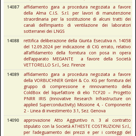
14087
affidamento gara a procedura negoziata a favore
della Alma C.I.S. S.r.l. per lavori di manutenzione
straordinaria per la sostituzione di alcuni tratti dei
canali dell’impianto di ventilazione dei laboratori
sotterranei dei LNGS
14088
rettifica deliberazione della Giunta Esecutiva n. 14058
del 12.09.2024 per indicazione di CIG errato, relativo
all’affidamento della fornitura con posa in opera
dell’apparato MEGANTE a favore della Società
VETTORELLO S.r.l., Sez. Firenze
14089
affidamento gara a procedura negoziata a favore
della VORBUCHNER GmbH & Co. KG per fornitura del
gruppo di compressione e rinnovamento della
ColdBox del liquefattore di elio TCF20 – Progetto
PNRR IRIS (Innovative Research Infrastructure on
applied Superconductivity) Missione 4, - Componente
2 - Linea di investimento 3.1, Sez. Genova
14090
approvazione Atto Aggiuntivo n. 3 al contratto
stipulato con la Società ATHESTE COSTRUZIONI S.r.l.,
per l’adeguamento dei prezzi e per i conteggi del