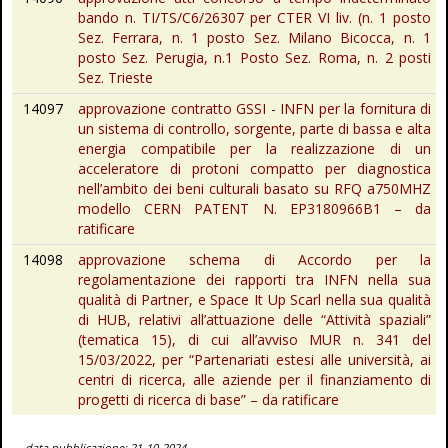
bando n. TI/TS/C6/26307 per CTER VI liv. (n. 1 posto
Sez. Ferrara, n. 1 posto Sez. Milano Bicocca, n. 1
posto Sez. Perugia, n.1 Posto Sez. Roma, n. 2 posti
Sez. Trieste
14097
approvazione contratto GSSI - INFN per la fornitura di
un sistema di controllo, sorgente, parte di bassa e alta
energia compatibile per la realizzazione di un
acceleratore di protoni compatto per diagnostica
nell’ambito dei beni culturali basato su RFQ a750MHZ
modello CERN PATENT N. EP3180966B1 – da
ratificare
14098
approvazione schema di Accordo per la
regolamentazione dei rapporti tra INFN nella sua
qualità di Partner, e Space It Up Scarl nella sua qualità
di HUB, relativi all’attuazione delle “Attività spaziali”
(tematica 15), di cui all’avviso MUR n. 341 del
15/03/2022, per “Partenariati estesi alle università, ai
centri di ricerca, alle aziende per il finanziamento di
progetti di ricerca di base” – da ratificare
-
data pubblicazione: 21-10-2024