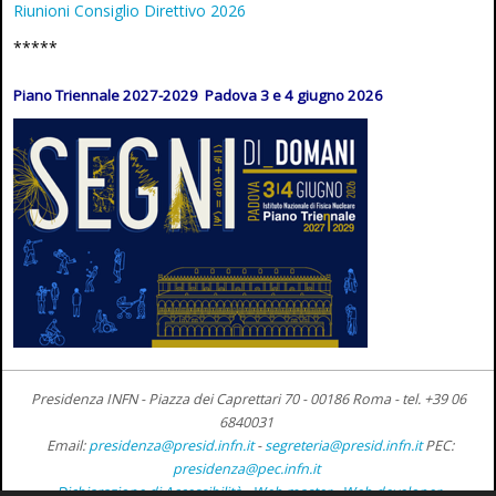
Riunioni Consiglio Direttivo 2026
*****
Piano Triennale 2027-2029 Padova 3 e 4 giugno 2026
Presidenza INFN - Piazza dei Caprettari 70 - 00186 Roma -
tel. +39 06
6840031
Email:
presidenza@presid.infn.it
-
segreteria@presid.infn.it
PEC:
presidenza@pec.infn.it
Dichiarazione di Accessibilità
-
Web master
-
Web developer