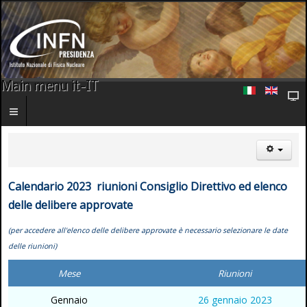
Main menu it-IT
Calendario
2023 riunioni Consiglio Direttivo ed elenco
delle delibere approvate
(per accedere all'elenco delle delibere approvate è necessario selezionare le date
delle riunioni)
Mese
Riunioni
Gennaio
26 gennaio 2023