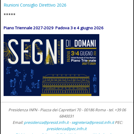
Riunioni Consiglio Direttivo 2026
*****
Piano Triennale 2027-2029 Padova 3 e 4 giugno 2026
Presidenza INFN - Piazza dei Caprettari 70 - 00186 Roma -
tel. +39 06
6840031
Email:
presidenza@presid.infn.it
-
segreteria@presid.infn.it
PEC:
presidenza@pec.infn.it