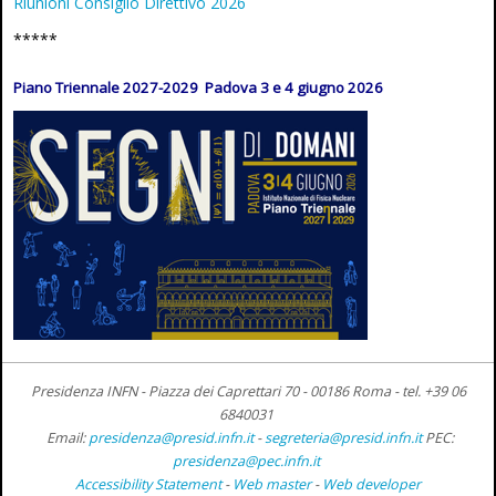
Riunioni Consiglio Direttivo 2026
*****
Piano Triennale 2027-2029 Padova 3 e 4 giugno 2026
Presidenza INFN - Piazza dei Caprettari 70 - 00186 Roma -
tel. +39 06
6840031
Email:
presidenza@presid.infn.it
-
segreteria@presid.infn.it
PEC:
presidenza@pec.infn.it
Accessibility Statement
-
Web master
-
Web developer