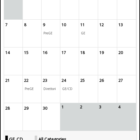
7
8
9
10
11
12
13
PreGE
GE
14
15
16
17
18
19
20
21
22
23
24
25
26
27
PreGE
Direttori
GE/CD
1
2
3
4
28
29
30
GE_CD
All Categories ...