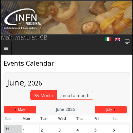
Main menu en-GB
Events Calendar
June,
2026
By Month
Jump to month
June 2026
May
July
Sun
Mon
Tue
Wed
Thu
Fri
Sat
31
1
2
3
4
5
6