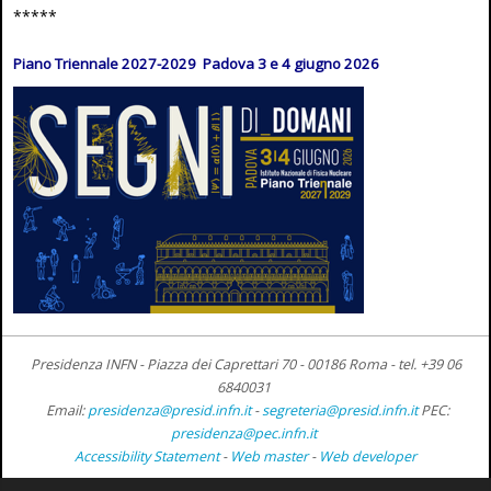
*****
Piano Triennale 2027-2029 Padova 3 e 4 giugno 2026
Presidenza INFN - Piazza dei Caprettari 70 - 00186 Roma -
tel. +39 06
6840031
Email:
presidenza@presid.infn.it
-
segreteria@presid.infn.it
PEC:
presidenza@pec.infn.it
Accessibility Statement
-
Web master
-
Web developer