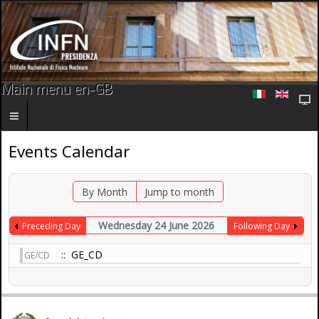
Main menu en-GB
Events Calendar
By Month
Jump to month
Wednesday 24 June 2026
Preceding Day
Following Day
:: GE_CD
GE/CD