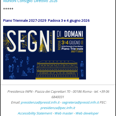
Riunioni Consiglio Direttivo 2026
*****
Piano Triennale 2027-2029 Padova 3 e 4 giugno 2026
Presidenza INFN - Piazza dei Caprettari 70 - 00186 Roma -
tel. +39 06
6840031
Email:
presidenza@presid.infn.it
-
segreteria@presid.infn.it
PEC:
presidenza@pec.infn.it
Accessibility Statement
-
Web master
-
Web developer