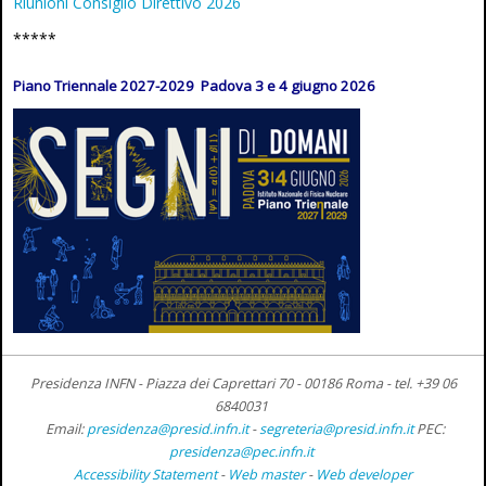
Riunioni Consiglio Direttivo 2026
*****
Piano Triennale 2027-2029 Padova 3 e 4 giugno 2026
Presidenza INFN - Piazza dei Caprettari 70 - 00186 Roma -
tel. +39 06
6840031
Email:
presidenza@presid.infn.it
-
segreteria@presid.infn.it
PEC:
presidenza@pec.infn.it
Accessibility Statement
-
Web master
-
Web developer