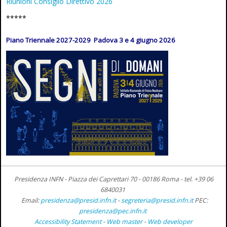
Riunioni Consiglio Direttivo 2026
*****
Piano Triennale 2027-2029 Padova 3 e 4 giugno 2026
Presidenza INFN - Piazza dei Caprettari 70 - 00186 Roma -
tel. +39 06
6840031
Email:
presidenza@presid.infn.it
-
segreteria@presid.infn.it
PEC:
presidenza@pec.infn.it
Accessibility Statement
-
Web master
-
Web developer