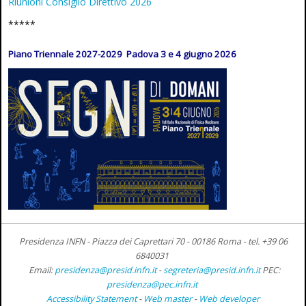
Riunioni Consiglio Direttivo 2026
*****
Piano Triennale 2027-2029 Padova 3 e 4 giugno 2026
Presidenza INFN - Piazza dei Caprettari 70 - 00186 Roma -
tel. +39 06
6840031
Email:
presidenza@presid.infn.it
-
segreteria@presid.infn.it
PEC:
presidenza@pec.infn.it
Accessibility Statement
-
Web master
-
Web developer