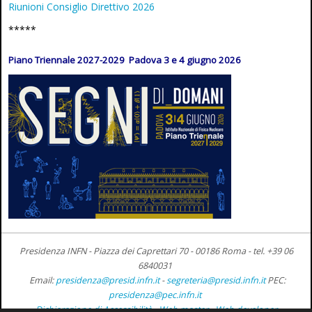
Riunioni Consiglio Direttivo 2026
*****
Piano Triennale 2027-2029 Padova 3 e 4 giugno 2026
Presidenza INFN - Piazza dei Caprettari 70 - 00186 Roma -
tel. +39 06
6840031
Email:
presidenza@presid.infn.it
-
segreteria@presid.infn.it
PEC:
presidenza@pec.infn.it
Dichiarazione di Accessibilità
-
Web master
-
Web developer