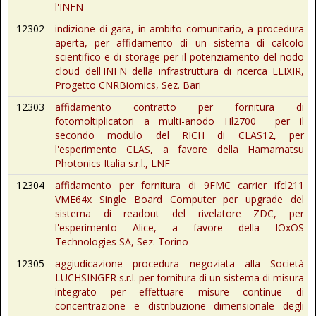
l'INFN
12302
indizione di gara, in ambito comunitario, a procedura
aperta, per affidamento di un sistema di calcolo
scientifico e di storage per il potenziamento del nodo
cloud dell'INFN della infrastruttura di ricerca ELIXIR,
Progetto CNRBiomics, Sez. Bari
12303
affidamento contratto per fornitura di
fotomoltiplicatori a multi-anodo Hl2700 per il
secondo modulo del RICH di CLAS12, per
l'esperimento CLAS, a favore della Hamamatsu
Photonics Italia s.r.l., LNF
12304
affidamento per fornitura di 9FMC carrier ifcl211
VME64x Single Board Computer per upgrade del
sistema di readout del rivelatore ZDC, per
l'esperimento Alice, a favore della IOxOS
Technologies SA, Sez. Torino
12305
aggiudicazione procedura negoziata alla Società
LUCHSINGER s.r.l. per fornitura di un sistema di misura
integrato per effettuare misure continue di
concentrazione e distribuzione dimensionale degli