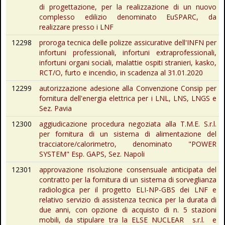
di progettazione, per la realizzazione di un nuovo
complesso edilizio denominato EuSPARC, da
realizzare presso i LNF
12298
proroga tecnica delle polizze assicurative dell'INFN per
infortuni professionali, infortuni extraprofessionali,
infortuni organi sociali, malattie ospiti stranieri, kasko,
RCT/O, furto e incendio, in scadenza al 31.01.2020
12299
autorizzazione adesione alla Convenzione Consip per
fornitura dell'energia elettrica per i LNL, LNS, LNGS e
Sez. Pavia
12300
aggiudicazione procedura negoziata alla T.M.E. S.r.l.
per fornitura di un sistema di alimentazione del
tracciatore/calorimetro, denominato "POWER
SYSTEM" Esp. GAPS, Sez. Napoli
12301
approvazione risoluzione consensuale anticipata del
contratto per la fornitura di un sistema di sorveglianza
radiologica per il progetto ELI-NP-GBS dei LNF e
relativo servizio di assistenza tecnica per la durata di
due anni, con opzione di acquisto di n. 5 stazioni
mobili, da stipulare tra la ELSE NUCLEAR s.r.l. e