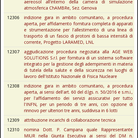
aereosol all'interno della camera di simulazione
atmosferica ChAMBRe, Sez. Genova
12306
indizione gara in ambito comunitario, a procedura
aperta, per affidamento fornitura completa di apparati
e strumentazione per l'allestimento di una linea di
trasporto di un fascio di protoni di bassa intensità di
corrente, Progetto LARAMED, LNL
12307
aggiudicazione procedura negoziata alla AGE WEB
SOLUTIONS S.r.l. per fornitura di un sistema software
integrato per la gestione degli adempimenti in materia
di tutela della salute e della sicurezza nei luoghi di
lavoro dell'Istituto Nazionale di Fisica Nucleare
12308
indizione gara in ambito comunitario, a procedura
aperta, ai sensi dell'art. 60 del d.lgs. n. 50/2016 e s.m.i.,
per l'affidamento dei servizi assicurativi per tutto
l'INFN, per un periodo di tre anni, con opzione di
rinnovo per ulteriori tre anni, suddivisa in 6 lotti
12309
attribuzione incarichi di collaborazione tecnica
12310
nomina Dott. P. Campana quale Rappresentante
MIUR nella Giunta Esecutiva ai sensi del DM n.