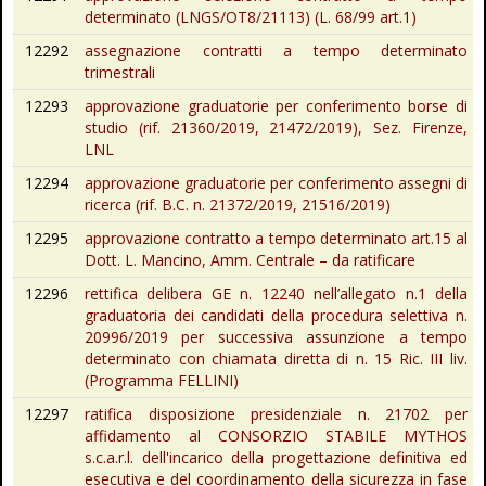
determinato (LNGS/OT8/21113) (L. 68/99 art.1)
12292
assegnazione contratti a tempo determinato
trimestrali
12293
approvazione graduatorie per conferimento borse di
studio (rif. 21360/2019, 21472/2019), Sez. Firenze,
LNL
12294
approvazione graduatorie per conferimento assegni di
ricerca (rif. B.C. n. 21372/2019, 21516/2019)
12295
approvazione contratto a tempo determinato art.15 al
Dott. L. Mancino, Amm. Centrale – da ratificare
12296
rettifica delibera GE n. 12240 nell’allegato n.1 della
graduatoria dei candidati della procedura selettiva n.
20996/2019 per successiva assunzione a tempo
determinato con chiamata diretta di n. 15 Ric. III liv.
(Programma FELLINI)
12297
ratifica disposizione presidenziale n. 21702 per
affidamento al CONSORZIO STABILE MYTHOS
s.c.a.r.l. dell'incarico della progettazione definitiva ed
esecutiva e del coordinamento della sicurezza in fase