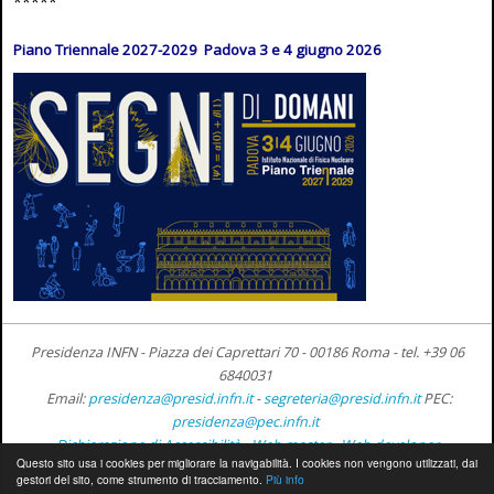
*****
Piano Triennale 2027-2029 Padova 3 e 4 giugno 2026
Presidenza INFN - Piazza dei Caprettari 70 - 00186 Roma -
tel. +39 06
6840031
Email:
presidenza@presid.infn.it
-
segreteria@presid.infn.it
PEC:
presidenza@pec.infn.it
Dichiarazione di Accessibilità
-
Web master
-
Web developer
Questo sito usa i cookies per migliorare la navigabilità. I cookies non vengono utilizzati, dai
gestori del sito, come strumento di tracciamento.
Più info