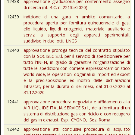
12438
approvazione graduatoria per conferimento assegno
di ricerca (rif. B.C. n. 22135/2020)
12439
indizione di una gara in ambito comunitario, a
procedura aperta per fornitura quinquennale di gas,
elio liquido, liquidi criogenici, materiale ausiliario e
servizi a supporto degli apparati sperimentali,
suddiviso in due lotti, LNGS
12440
approvazione proroga tecnica del contratto stipulato
con la SOCISEC S.r.l. per il servizio di spedizioniere per
tutto l’INFN, in grado di garantire l’organizzazione di
tutte le spedizioni con corriere espresso/camionistico
world wide, le operazioni doganali di import ed export
e la predisposizione ed inoltro delle dichiarazioni
Intrastat, per la durata di sei mesi, dal 01.07.2020 al
31.12.2020
12441
approvazione procedura negoziata e affidamento alla
AIR LIQUIDE ITALIA SERVICE S.r.l., della fornitura di un
sistema di distribuzione gas con riciclo e con recupero
del gas in exhaust, Esp. CYGNO, Sez. Roma
12442
approvazione atti conclusivi procedura di acquisto