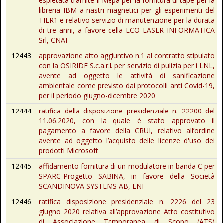
espletata tramite il Mepa per la fornitura di tape per la
libreria IBM a nastri magnetici per gli esperimenti del
TIER1 e relativo servizio di manutenzione per la durata
di tre anni, a favore della ECO LASER INFORMATICA
Srl, CNAF
12443
approvazione atto aggiuntivo n.1 al contratto stipulato
con la OSIRIDE S.c.a.r.l. per servizio di pulizia per i LNL,
avente ad oggetto le attività di sanificazione
ambientale come previsto dai protocolli anti Covid-19,
per il periodo giugno-dicembre 2020
12444
ratifica della disposizione presidenziale n. 22200 del
11.06.2020, con la quale è stato approvato il
pagamento a favore della CRUI, relativo all’ordine
avente ad oggetto l’acquisto delle licenze d'uso dei
prodotti Microsoft
12445
affidamento fornitura di un modulatore in banda C per
SPARC-Progetto SABINA, in favore della Società
SCANDINOVA SYSTEMS AB, LNF
12446
ratifica disposizione presidenziale n. 2226 del 23
giugno 2020 relativa all’approvazione Atto costitutivo
di Associazione Temporanea di Scopo (ATS)