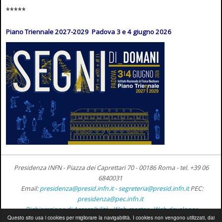
*****
Piano Triennale 2027-2029 Padova 3 e 4 giugno 2026
Presidenza INFN - Piazza dei Caprettari 70 - 00186 Roma -
tel. +39 06
6840031
Email:
presidenza@presid.infn.it
-
segreteria@presid.infn.it
PEC:
presidenza@pec.infn.it
Dichiarazione di Accessibilità
-
Web master
-
Web developer
Questo sito usa i cookies per migliorare la navigabilità. I cookies non vengono utilizzati, dai