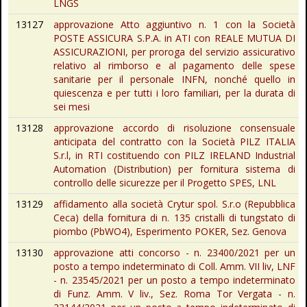
LNGS
13127
approvazione Atto aggiuntivo n. 1 con la Società
POSTE ASSICURA S.P.A. in ATI con REALE MUTUA DI
ASSICURAZIONI, per proroga del servizio assicurativo
relativo al rimborso e al pagamento delle spese
sanitarie per il personale INFN, nonché quello in
quiescenza e per tutti i loro familiari, per la durata di
sei mesi
13128
approvazione accordo di risoluzione consensuale
anticipata del contratto con la Società PILZ ITALIA
S.r.l, in RTI costituendo con PILZ IRELAND Industrial
Automation (Distribution) per fornitura sistema di
controllo delle sicurezze per il Progetto SPES, LNL
13129
affidamento alla società Crytur spol. S.r.o (Repubblica
Ceca) della fornitura di n. 135 cristalli di tungstato di
piombo (PbWO4), Esperimento POKER, Sez. Genova
13130
approvazione atti concorso - n. 23400/2021 per un
posto a tempo indeterminato di Coll. Amm. VII liv, LNF
- n. 23545/2021 per un posto a tempo indeterminato
di Funz. Amm. V liv., Sez. Roma Tor Vergata - n.