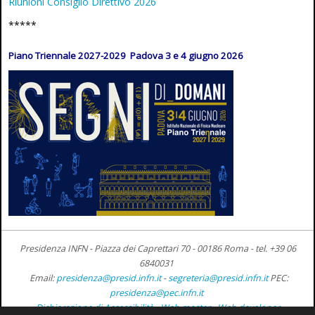
Riunioni Consiglio Direttivo 2026
*****
Piano Triennale 2027-2029 Padova 3 e 4 giugno 2026
Presidenza INFN - Piazza dei Caprettari 70 - 00186 Roma -
tel. +39 06
6840031
Email:
presidenza@presid.infn.it
-
segreteria@presid.infn.it
PEC:
presidenza@pec.infn.it
Dichiarazione di Accessibilità
-
Web master
-
Web developer