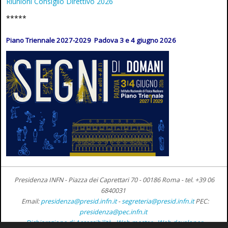
Riunioni Consiglio Direttivo 2026
*****
Piano Triennale 2027-2029 Padova 3 e 4 giugno 2026
Presidenza INFN - Piazza dei Caprettari 70 - 00186 Roma -
tel. +39 06
6840031
Email:
presidenza@presid.infn.it
-
segreteria@presid.infn.it
PEC:
presidenza@pec.infn.it
Dichiarazione di Accessibilità
-
Web master
-
Web developer