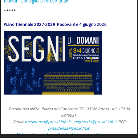
Riunioni Consiglio Direttivo 2026
*****
Piano Triennale 2027-2029 Padova 3 e 4 giugno 2026
Presidenza INFN - Piazza dei Caprettari 70 - 00186 Roma -
tel. +39 06
6840031
Email:
presidenza@presid.infn.it
-
segreteria@presid.infn.it
PEC:
presidenza@pec.infn.it
Dichiarazione di Accessibilità
-
Web master
-
Web developer