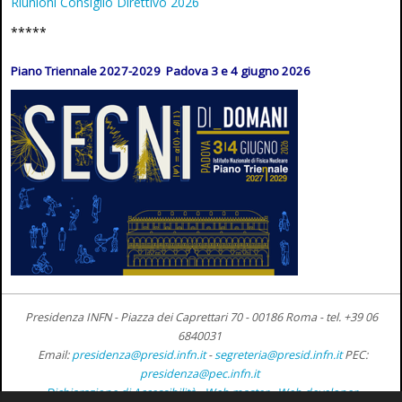
Riunioni Consiglio Direttivo 2026
*****
Piano Triennale 2027-2029 Padova 3 e 4 giugno 2026
Presidenza INFN - Piazza dei Caprettari 70 - 00186 Roma -
tel. +39 06
6840031
Email:
presidenza@presid.infn.it
-
segreteria@presid.infn.it
PEC:
presidenza@pec.infn.it
Dichiarazione di Accessibilità
-
Web master
-
Web developer