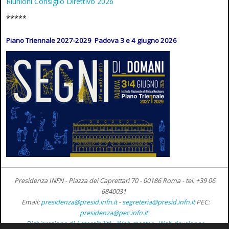
Riunioni Consiglio Direttivo 2026
*****
Piano Triennale 2027-2029 Padova 3 e 4 giugno 2026
Presidenza INFN - Piazza dei Caprettari 70 - 00186 Roma -
tel. +39 06
6840031
Email:
presidenza@presid.infn.it
-
segreteria@presid.infn.it
PEC:
presidenza@pec.infn.it
Dichiarazione di Accessibilità
-
Web master
-
Web developer