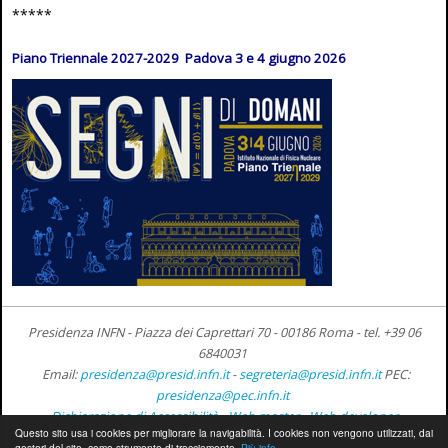
*****
Piano Triennale 2027-2029 Padova 3 e 4 giugno 2026
Presidenza INFN - Piazza dei Caprettari 70 - 00186 Roma -
tel. +39 06
6840031
Email:
presidenza@presid.infn.it
-
segreteria@presid.infn.it
PEC:
presidenza@pec.infn.it
Dichiarazione di Accessibilità
-
Web master
-
Web developer
Questo sito usa i cookies per migliorare la navigabilità. I cookies non vengono utilizzati, dai
gestori del sito, come strumento di tracciamento.
Più info