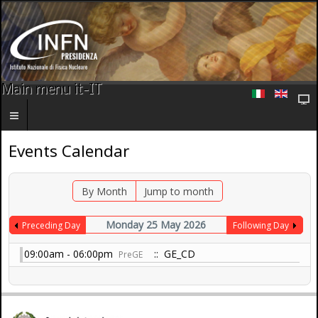
Main menu it-IT
Events Calendar
By Month
Jump to month
Monday 25 May 2026
Preceding Day
Following Day
09:00am - 06:00pm
:: GE_CD
PreGE