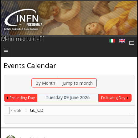
Main menu it-IT
Events Calendar
By Month
Jump to month
Tuesday 09 June 2026
Preceding Day
Following Day
:: GE_CD
PreGE