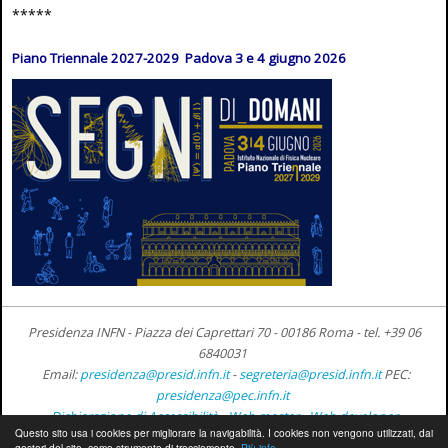
*****
Piano Triennale 2027-2029 Padova 3 e 4 giugno 2026
Presidenza INFN - Piazza dei Caprettari 70 - 00186 Roma -
tel. +39 06
6840031
Email:
presidenza@presid.infn.it
-
segreteria@presid.infn.it
PEC:
presidenza@pec.infn.it
Dichiarazione di Accessibilità
-
Web master
-
Web developer
Questo sito usa i cookies per migliorare la navigabilità. I cookies non vengono utilizzati, dai
gestori del sito, come strumento di tracciamento.
Più info