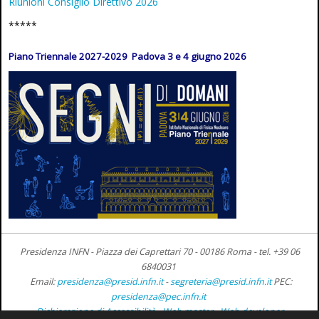
Riunioni Consiglio Direttivo 2026
*****
Piano Triennale 2027-2029 Padova 3 e 4 giugno 2026
Presidenza INFN - Piazza dei Caprettari 70 - 00186 Roma -
tel. +39 06
6840031
Email:
presidenza@presid.infn.it
-
segreteria@presid.infn.it
PEC:
presidenza@pec.infn.it
Dichiarazione di Accessibilità
-
Web master
-
Web developer