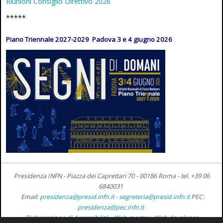
Riunioni Consiglio Direttivo 2026
*****
Piano Triennale 2027-2029 Padova 3 e 4 giugno 2026
Presidenza INFN - Piazza dei Caprettari 70 - 00186 Roma -
tel. +39 06
6840031
Email:
presidenza@presid.infn.it
-
segreteria@presid.infn.it
PEC:
presidenza@pec.infn.it
Dichiarazione di Accessibilità
-
Web master
-
Web developer