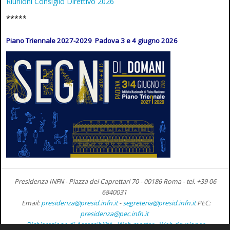
Riunioni Consiglio Direttivo 2026
*****
Piano Triennale 2027-2029 Padova 3 e 4 giugno 2026
Presidenza INFN - Piazza dei Caprettari 70 - 00186 Roma -
tel. +39 06
6840031
Email:
presidenza@presid.infn.it
-
segreteria@presid.infn.it
PEC:
presidenza@pec.infn.it
Dichiarazione di Accessibilità
-
Web master
-
Web developer