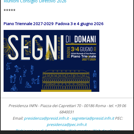
Riunioni Consiglio Direttivo 2026
*****
Piano Triennale 2027-2029 Padova 3 e 4 giugno 2026
Presidenza INFN - Piazza dei Caprettari 70 - 00186 Roma -
tel. +39 06
6840031
Email:
presidenza@presid.infn.it
-
segreteria@presid.infn.it
PEC:
presidenza@pec.infn.it
Dichiarazione di Accessibilità
-
Web master
-
Web developer