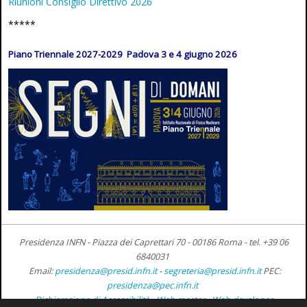
Riunioni Consiglio Direttivo 2026
*****
Piano Triennale 2027-2029 Padova 3 e 4 giugno 2026
Presidenza INFN - Piazza dei Caprettari 70 - 00186 Roma -
tel. +39 06
6840031
Email:
presidenza@presid.infn.it
-
segreteria@presid.infn.it
PEC:
presidenza@pec.infn.it
Dichiarazione di Accessibilità
-
Web master
-
Web developer